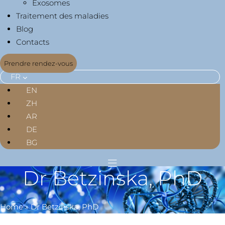
Exosomes
Traitement des maladies
Blog
Contacts
Prendre rendez-vous
FR
EN
ZH
AR
DE
BG
Dr Betzinska, PhD
Home
»
Dr Betzinska, PhD