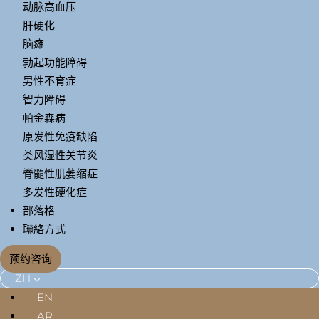
动脉高血压
肝硬化
脑瘫
勃起功能障碍
男性不育症
智力障碍
帕金森病
原发性免疫缺陷
类风湿性关节炎
脊髓性肌萎缩症
多发性硬化症
部落格
聯絡方式
预约咨询
ZH
EN
AR