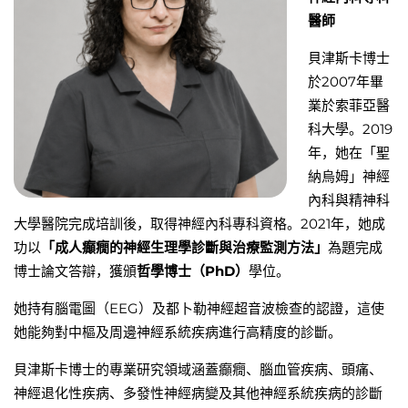
醫
師
貝津斯
卡博士
於
2007
年畢
業於索菲亞醫
科大學。
2019
年，
她在「聖
納烏姆」神經
內科與精神科
大學醫院完成培訓後，取得神經內科專科資格。
2021
年，
她成
功以
「成人癲癇的神經生理學診斷與治療監測方法」
為題完成
博士論文答辯，獲頒
哲學博士（
PhD
）
學位。
她持有腦電圖（
EEG
）及都卜勒神經超音波檢
查的認證，這使
她能夠對中樞及周邊神經系統疾病進行高精度的診斷
。
貝津斯
卡博士的專業研究領域涵蓋癲癇、腦血管疾病、頭痛、
神經退化性疾病、多發性神經病變及其他神經系統疾病的診斷