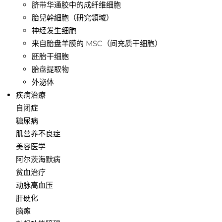
脐带华通胶中的成纤维细胞
胎兒幹細胞（研究領域）
神经发生细胞
来自胎盘羊膜的 MSC（间充质干细胞）
胚胎干细胞
胎盘提取物
外泌体
疾病治療
自闭症
糖尿病
肌营养不良症
美容医学
阿尔茨海默病
贫血治疗
动脉高血压
肝硬化
脑瘫